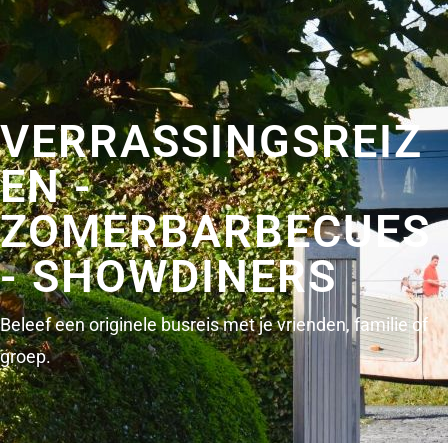
VERRASSINGSREIZ
EN -
ZOMERBARBECUES
- SHOWDINERS
Beleef een originele busreis met je vrienden, familie of
groep.