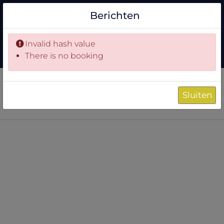
×
Berichten
Invalid hash value
There is no booking
Sluiten
NIEUW AANBOD 2026
MEERDAAGSE REIZEN