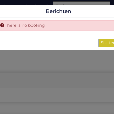
Contact
Over Viamundi
Berichten
NIEUW A
There is no booking
Sluite