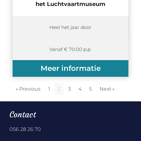
het Luchtvaartmuseum
Heel het jaar door
Vanaf € 70.00 p.p.
Meer informatie
« Previous
1
2
3
4
5
Next »
Contact
056 28 26 70