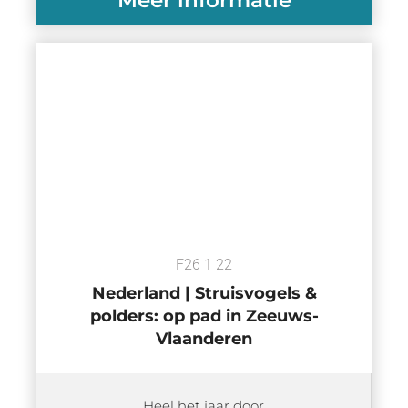
F26 1 22
Nederland | Struisvogels &
polders: op pad in Zeeuws-
Vlaanderen
Heel het jaar door