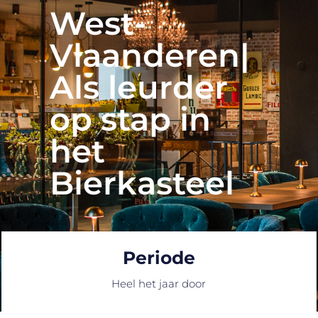
West-
Vlaanderen|
Als leurder
op stap in
het
Bierkasteel
Periode
Heel het jaar door