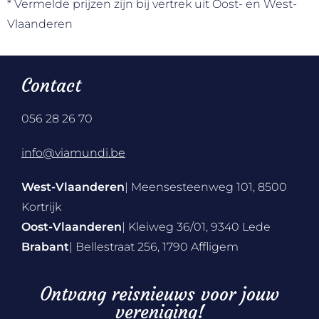
* Vermelde prijzen zijn bij vertrek uit Oost- en West-
Vlaanderen
Contact
056 28 26 70
info@viamundi.be
West-Vlaanderen
| Meensesteenweg 101, 8500
Kortrijk
Oost-Vlaanderen
| Kleiweg 36/01, 9340 Lede
Brabant
| Bellestraat 256, 1790 Affligem
Ontvang reisnieuws voor jouw
vereniging!