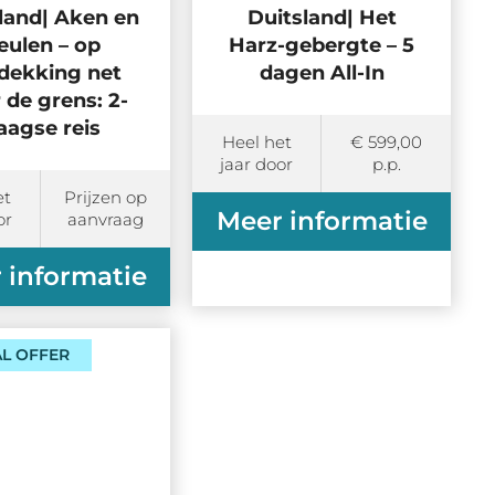
land| Aken en
Duitsland| Het
eulen – op
Harz-gebergte – 5
dekking net
dagen All-In
 de grens: 2-
aagse reis
Heel het
€ 599,00
jaar door
p.p.
et
Prijzen op
Meer informatie
or
aanvraag
 informatie
AL OFFER