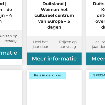
nd |
Duitsland |
Duits
 – de
Weimar: het
K
jn – 4
cultureel centrum
ont
n
van Europa – 5
over
dagen
d
Prijzen op
aanvraag
Heel het
Prijzen op
Heel h
jaar door
aanvraag
jaar do
rmatie
Meer informatie
Meer
Reis in de kijker
SPECI