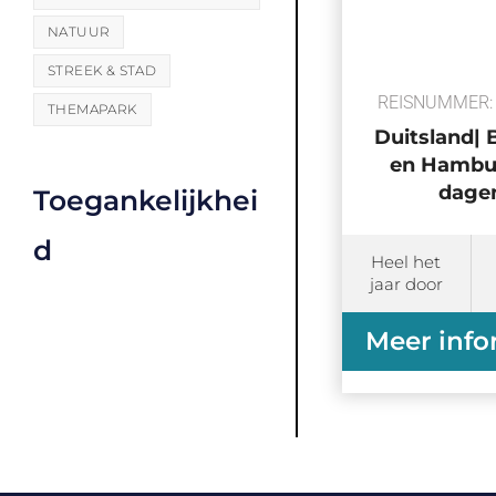
NATUUR
STREEK & STAD
REISNUMMER: 
THEMAPARK
Duitsland|
en Hambur
dage
Toegankelijkhei
d
Heel het
jaar door
Meer info