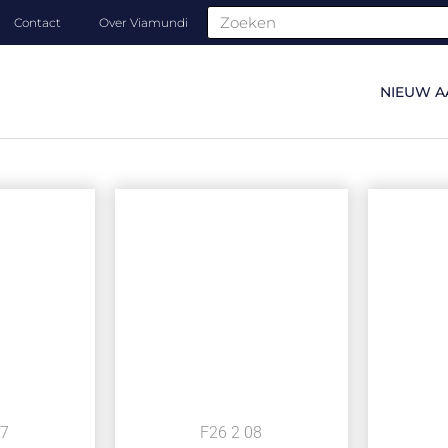
Contact
Over Viamundi
NIEUW A
07
F26 2 08