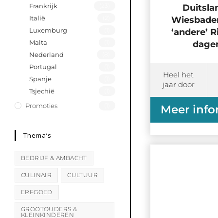
Frankrijk
(23)
Duitsla
Italië
(2)
Wiesbaden
Luxemburg
(1)
‘andere’ Ri
Malta
(1)
dage
Nederland
(8)
Portugal
(1)
Heel het
Spanje
(1)
jaar door
Tsjechië
(1)
Promoties
(1)
Meer info
Thema’s
BEDRIJF & AMBACHT
CULINAIR
CULTUUR
ERFGOED
GROOTOUDERS &
KLEINKINDEREN