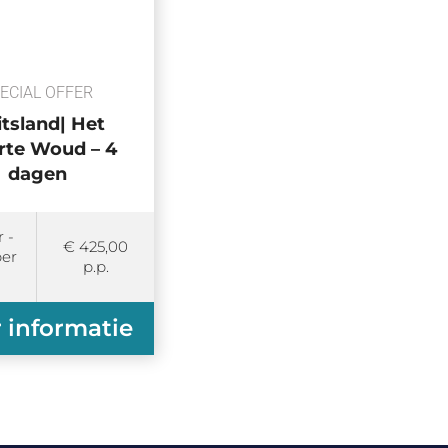
ECIAL OFFER
tsland| Het
rte Woud – 4
dagen
 -
€ 425,00
er
p.p.
 informatie