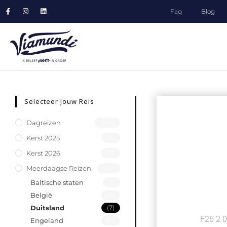
Faq
Blog
Selecteer Jouw Reis
Dagreizen
(100)
Kerst 2025
(5)
Kerst 2026
(11)
Meerdaagse Reizen
(50)
Baltische staten
(1)
België
(2)
Duitsland
(7)
F26 2 
Engeland
(2)