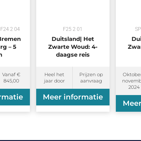
F24 2 04
F25 2 01
SP
 Bremen
Duitsland| Het
Dui
g – 5
Zwarte Woud: 4-
Zwa
n
daagse reis
Vanaf €
Heel het
Prijzen op
Oktober
845,00
jaar door
aanvraag
novemb
2024
rmatie
Meer informatie
Meer