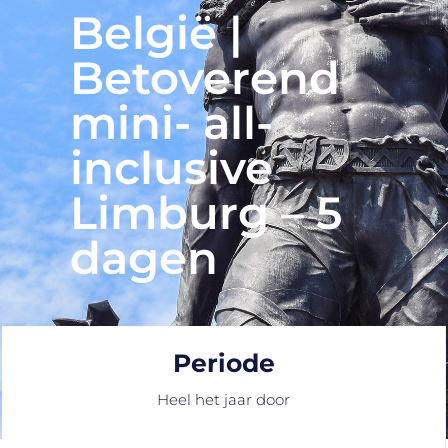
België |
Betoverend
mini- all-
inclusive
Limburg – 5
dagen
Periode
Heel het jaar door