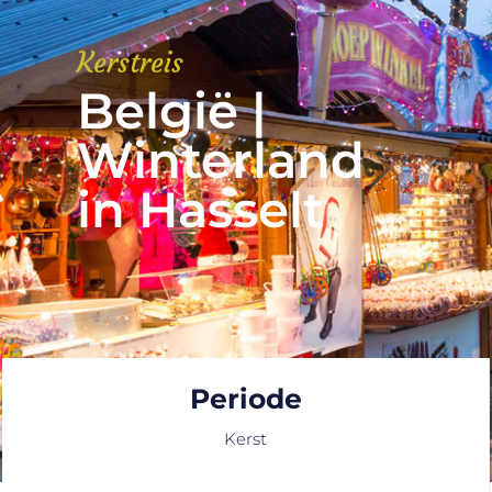
Kerstreis
België |
Winterland
in Hasselt
Periode
Kerst