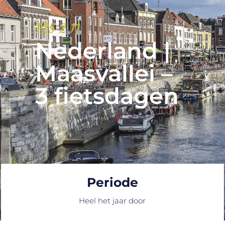
F25 2 11
Nederland |
Maasvallei –
3 fietsdagen
Periode
Heel het jaar door