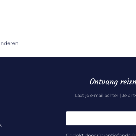
aanderen
Ontvang reisn
Laat je e-mail achter | Je on
k
Gedekt door Garantiefonds R