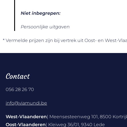
Niet inbegrepen:
Persoonlijke uitgaven
* Vermelde prijzen zijn bij vertrek uit Oost- en West-Vl
Contact
056 28 26 70
info@viamundi.be
West-Vlaanderen
| Meensesteenweg 101, 8500 Kortrij
Oost-Vlaanderen
| Kleiweg 36/01, 9340 Lede