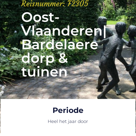
Reisnummer: F2305
Oost-
Vlaanderen|
Bardelaere
dorp &
tuinen
Periode
Heel het jaar door