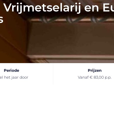
Vrijmetselarij en E
s
Periode
Prijzen
el het jaar door
Vanaf € 83,00 p.p.