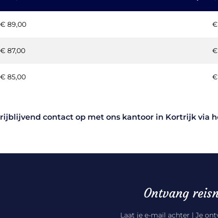
€ 89,00
€
€ 87,00
€
€ 85,00
€
vrijblijvend contact op met ons kantoor in Kortrijk via
Ontvang reisn
Laat je e-mail achter | Je on