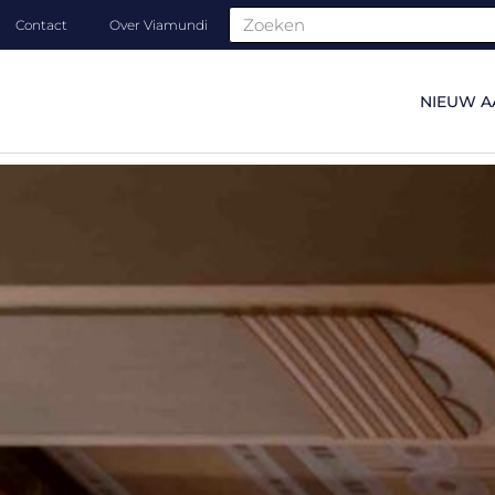
Contact
Over Viamundi
NIEUW A