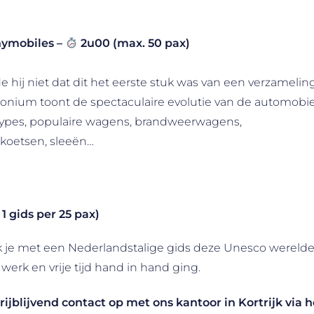
hymobiles –
2u00 (max. 50 pax)
 hij niet dat dit het eerste stuk was van een verzameling
nium toont de spectaculaire evolutie van de automobiel ov
ototypes, populaire wagens, brandweerwagens,
 koetsen, sleeën…
1 gids per 25 pax)
 je met een Nederlandstalige gids deze Unesco werelderfg
werk en vrije tijd hand in hand ging.
vrijblijvend contact op met ons kantoor in Kortrijk via