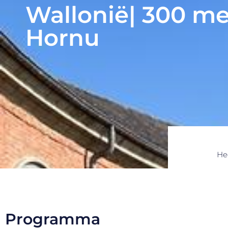
Wallonië| 300 me
Hornu
He
Programma