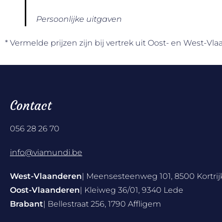
Persoonlijke uitgaven
* Vermelde prijzen zijn bij vertrek uit Oost- en West-Vl
Contact
056 28 26 70
info@viamundi.be
West-Vlaanderen
| Meensesteenweg 101, 8500 Kortrij
Oost-Vlaanderen
| Kleiweg 36/01, 9340 Lede
Brabant
| Bellestraat 256, 1790 Affligem