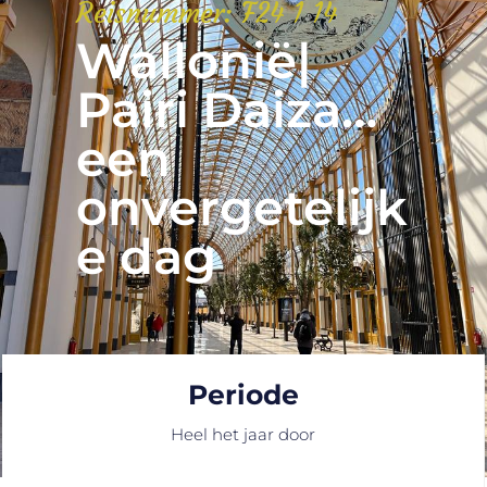
Reisnummer: F24 1 14
Wallonië|
Pairi Daiza…
een
onvergetelijk
e dag
Periode
Heel het jaar door