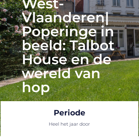
West-
Vlaanderen|
Poperinge in
beeld: Talbot
House en de
wereld van
hop
Periode
Heel het jaar door