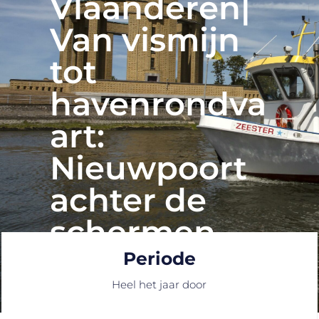
Vlaanderen|
Van vismijn
tot
havenrondva
art:
Nieuwpoort
achter de
schermen
Periode
Heel het jaar door